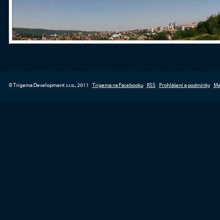
© Trigema Development s.r.o., 2011
Trigema na Facebooku
RSS
Prohlášení a podmínky
Ma